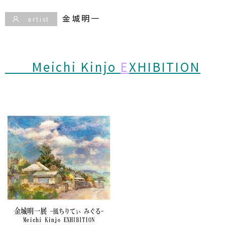
金城明一
artist
Meichi Kinjo
E
XHIBITION