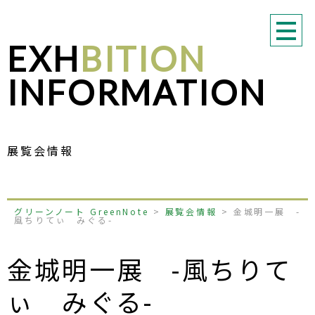
EXH
BITION
INFORMATION
展覧会情報
グリーンノート GreenNote
>
展覧会情報
>
金城明一展 -
風ちりてぃ みぐる-
金城明一展 -風ちりて
ぃ みぐる-